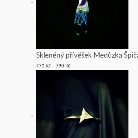
Skleněný přívěšek Medůzka Špič
770
Kč
–
790
Kč