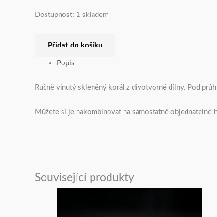
Dostupnost:
1 skladem
Přidat do košíku
Popis
Ručně vinutý skleněný korál z divotvorné dílny. Pod průh
Můžete si je nakombinovat na samostatně objednatelné h
Související produkty