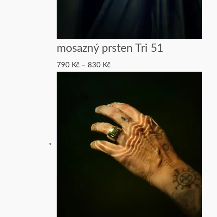
mosazný prsten Tri 51
790
Kč
–
830
Kč