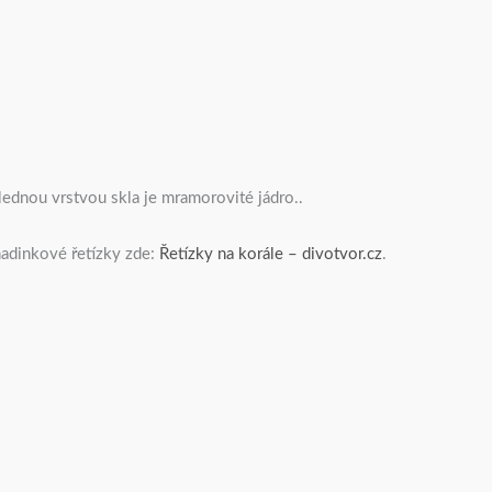
lednou vrstvou skla je mramorovité jádro..
adinkové řetízky zde:
Řetízky na korále – divotvor.cz
.