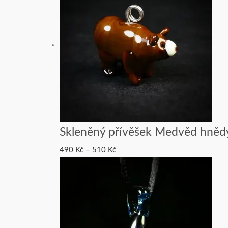
Skleněný přívěšek Medvěd hnědý
490
Kč
–
510
Kč