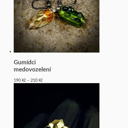
Gumídci
medovozelení
190
Kč
–
210
Kč