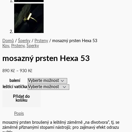
Domů
/
Šperky
/
Prsteny
/ mosazný prsten Hexa 53
Kov
,
Prsteny
,
Šperky
mosazný prsten Hexa 53
890
Kč
–
930
Kč
balení
leštící vatička
Přidat do
košíku
Popis
mosazný prsten broušený a leštěný záměrně „na divotvora“, tj. se
záměrně přiznanými stopami nástrojů; pro zajímavý efekt odrazu