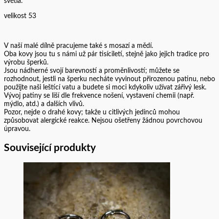
světla.
velikost 53
V naší malé dílně pracujeme také s mosazí a mědí.
Oba kovy jsou tu s námi už pár tisíciletí, stejně jako jejich tradice pro
výrobu šperků.
Jsou nádherné svojí barevností a proměnlivostí; můžete se
rozhodnout, jestli na šperku necháte vyvinout přirozenou patinu, nebo
použijte naši leštící vatu a budete si moci kdykoliv užívat zářivý lesk.
Vývoj patiny se liší dle frekvence nošení, vystavení chemii (např.
mýdlo, atd.) a dalších vlivů.
Pozor, nejde o drahé kovy; takže u citlivých jedinců mohou
způsobovat alergické reakce. Nejsou ošetřeny žádnou povrchovou
úpravou.
Související produkty