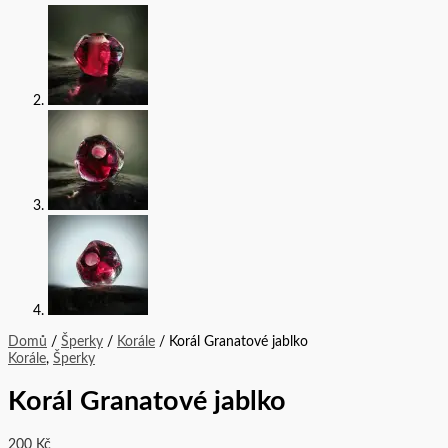
Domů
/
Šperky
/
Korále
/ Korál Granatové jablko
Korále
,
Šperky
Korál Granatové jablko
200
Kč