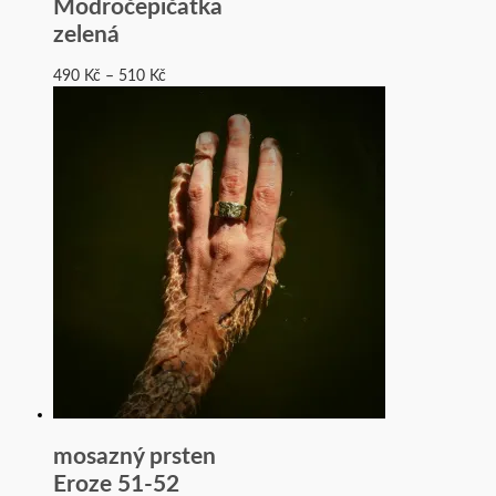
Modročepičatka
zelená
490
Kč
–
510
Kč
mosazný prsten
Eroze 51-52