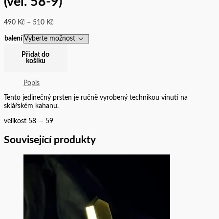
(vel. 58-9)
490
Kč
–
510
Kč
balení
Přidat do
košíku
Popis
Tento jedinečný prsten je ručně vyrobený technikou vinutí na
sklářském kahanu.
velikost 58 — 59
Související produkty