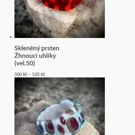
Skleněný prsten
Žhnoucí uhlíky
(vel.50)
500
Kč
–
520
Kč