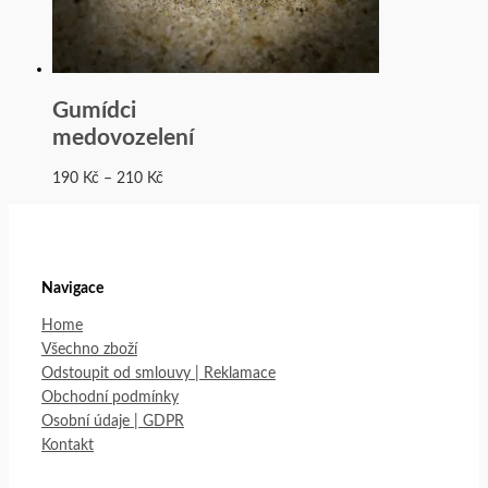
Gumídci
medovozelení
190
Kč
–
210
Kč
Navigace
Home
Všechno zboží
Odstoupit od smlouvy | Reklamace
Obchodní podmínky
Osobní údaje | GDPR
Kontakt