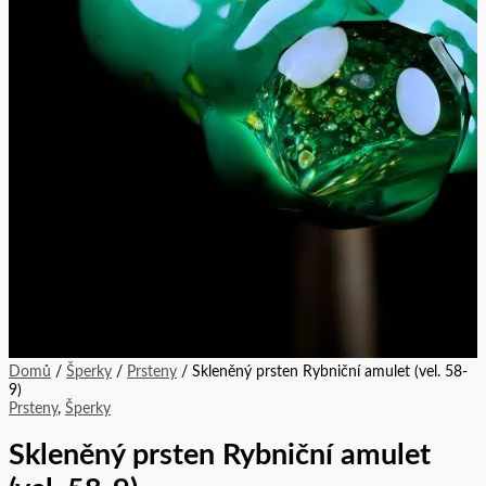
Domů
/
Šperky
/
Prsteny
/ Skleněný prsten Rybniční amulet (vel. 58-
9)
Prsteny
,
Šperky
Skleněný prsten Rybniční amulet