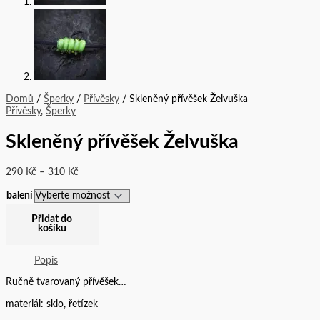
Domů
/
Šperky
/
Přívěsky
/ Skleněný přívěšek Želvuška
Přívěsky
,
Šperky
Skleněný přívěšek Želvuška
290
Kč
–
310
Kč
balení
Přidat do
košíku
Popis
Ručně tvarovaný přívěšek…
materiál: sklo, řetízek