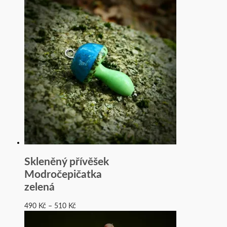
Skleněný přívěšek
Modročepičatka
zelená
490
Kč
–
510
Kč