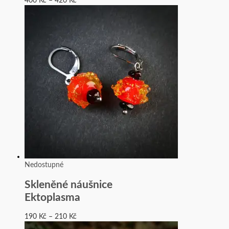
400
Kč
–
420
Kč
Nedostupné
Skleněné náušnice
Ektoplasma
190
Kč
–
210
Kč