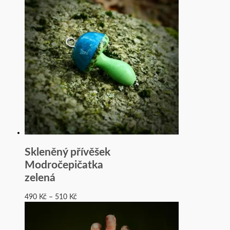
Skleněný přívěšek
Modročepičatka
zelená
490
Kč
–
510
Kč