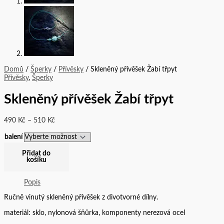
Domů
/
Šperky
/
Přívěsky
/ Skleněný přívěšek Žabí třpyt
Přívěsky
,
Šperky
Skleněný přívěšek Žabí třpyt
490
Kč
–
510
Kč
balení
Přidat do
košíku
Popis
Ručně vinutý skleněný přívěšek z divotvorné dílny.
materiál: sklo, nylonová šňůrka, komponenty nerezová ocel