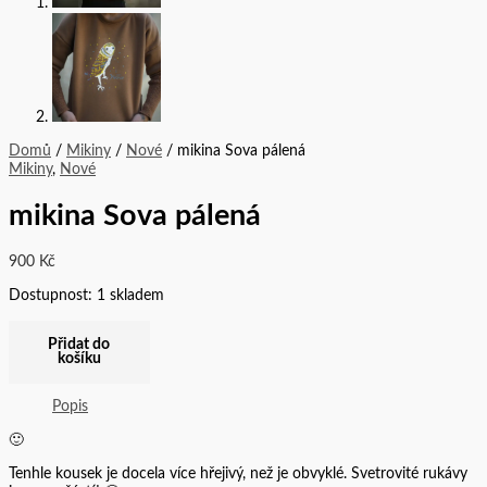
Domů
/
Mikiny
/
Nové
/ mikina Sova pálená
Mikiny
,
Nové
mikina Sova pálená
900
Kč
Dostupnost:
1 skladem
Přidat do
košíku
Popis
🙂
Tenhle kousek je docela více hřejivý, než je obvyklé. Svetrovité rukávy