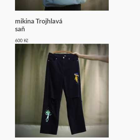
mikina Trojhlavá
saň
600
Kč