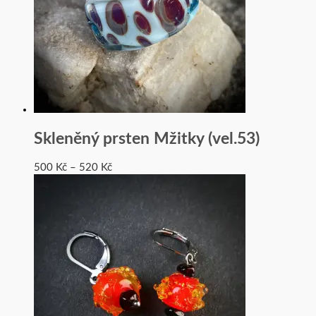
Skleněný prsten Mžitky (vel.53)
500
Kč
–
520
Kč