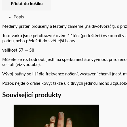
Přidat do košíku
Popis
Měděný prsten broušený a leštěný záměrně „na divotvora“, tj. s při
Tuto várku jsme při ultrazvukovém čištění (po leštění) vykoupali v a
patinu, nebo přeleštit do světlejší barvy.
velikost 57 — 58
Můžete se rozhodnout, jestli na šperku necháte vyvinout přirozenou 
se solí (viz youtube).
Vývoj patiny se liší dle frekvence nošení, vystavení chemii (např. mýd
Pozor, nejde o drahé kovy; takže u citlivých jedinců mohou způso
Související produkty