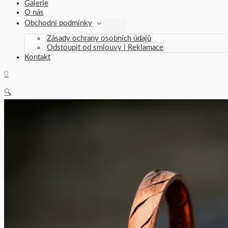
Galerie
O nás
Obchodní podmínky
Zásady ochrany osobních údajů
Odstoupit od smlouvy | Reklamace
Kontakt
0
🔍