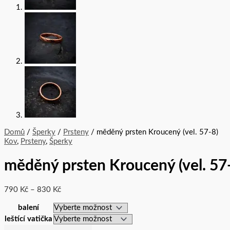
Domů
/
Šperky
/
Prsteny
/ měděný prsten Kroucený (vel. 57-8)
Kov
,
Prsteny
,
Šperky
měděný prsten Kroucený (vel. 57
790
Kč
–
830
Kč
balení
leštící vatička