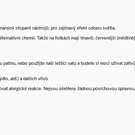
znanými stopami nástrojů; pro zajímavý efekt odrazu světla.
lternativní chemii. Takže na fotkách mají tmavší, červenější (měděněj
patinu, nebo použijte naši leštící vatu a budete si moci užívat zářivý
lo, atd.) a dalších vlivů.
bovat alergické reakce. Nejsou ošetřeny žádnou povrchovou úpravou, 