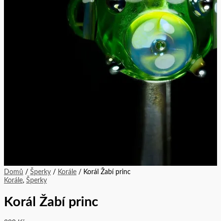
Domů
/
Šperky
/
Korále
/ Korál Žabí princ
Korále
,
Šperky
Korál Žabí princ