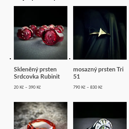
Rozpětí
Rozpětí
cen:
cen:
20 Kč
790 Kč
až
až
390 Kč
830 Kč
Skleněný prsten
mosazný prsten Tri
Srdcovka Rubinit
51
20
Kč
–
390
Kč
790
Kč
–
830
Kč
Rozpětí
Rozpětí
cen:
cen:
500 Kč
390 Kč
až
až
520 Kč
410 Kč