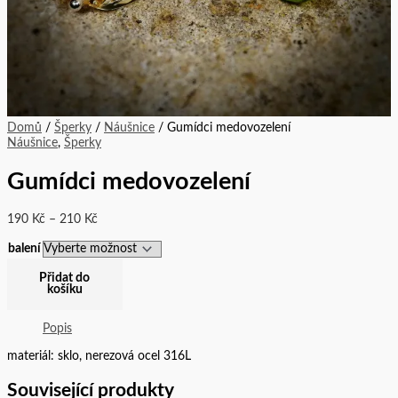
Domů
/
Šperky
/
Náušnice
/ Gumídci medovozelení
Náušnice
,
Šperky
Gumídci medovozelení
190
Kč
–
210
Kč
balení
Přidat do
košíku
Popis
materiál: sklo, nerezová ocel 316L
Související produkty